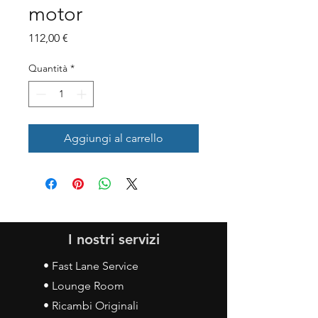
motor
Prezzo
112,00 €
Quantità
*
Aggiungi al carrello
I nostri servizi
• Fast Lane Service
• Lounge Room
• Ricambi Originali