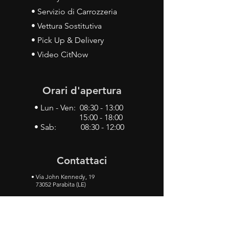
• Servizio di Carrozzeria
• Vettura Sostitutiva
• Pick Up & Delivery
• Video CitNow
Orari d'apertura
• Lun - Ven: 08:30 - 13:00
15:00 - 18:00
• Sab: 08:30 - 12:00
Contattaci
•
Via John Kennedy, 19
73052 Parabita (LE)
• Tel:
0833 50 93 30
• Cel:
349 28 49 887
•
Mail:
carlino3.service.center@gmail.com