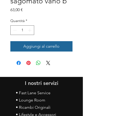
sagomato vano b
Prezzo
63,00 €
Quantità
*
Aggiungi al carrello
I nostri servizi
• Fast Lane Service
• Lounge Room
• Ricambi Originali
• Lifestyle e Accessori