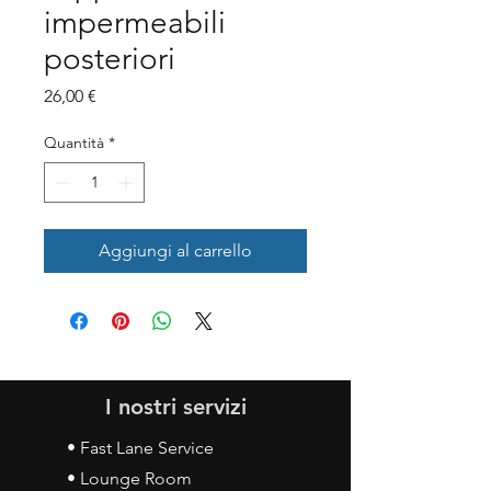
impermeabili
posteriori
Prezzo
26,00 €
Quantità
*
Aggiungi al carrello
I nostri servizi
• Fast Lane Service
• Lounge Room