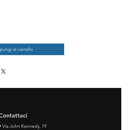
iungi al carrello
Contattaci
•
Via John Kennedy, 19