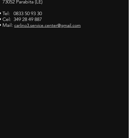
73052 Parabita (LE)
• Tel: 0833 50 93 30
• Cel: 349 28 49 887
• Mail:
carlino3.service.center@gmail.com