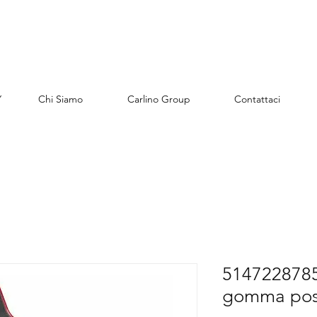
Y
Chi Siamo
Carlino Group
Contattaci
51472287859
gomma post