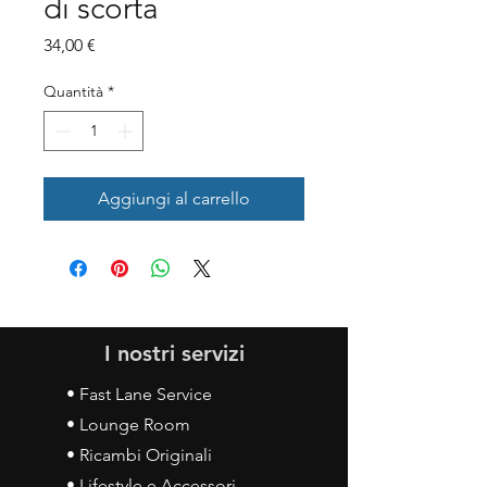
di scorta
Prezzo
34,00 €
Quantità
*
Aggiungi al carrello
I nostri servizi
• Fast Lane Service
• Lounge Room
• Ricambi Originali
• Lifestyle e Accessori