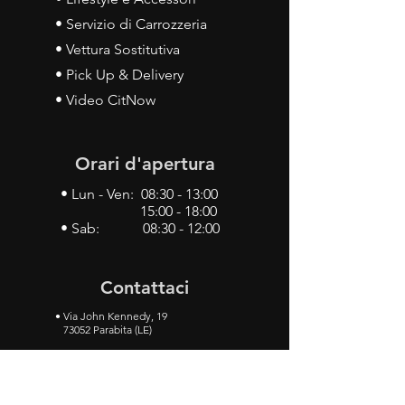
• Servizio di Carrozzeria
• Vettura Sostitutiva
• Pick Up & Delivery
• Video CitNow
Orari d'apertura
• Lun - Ven: 08:30 - 13:00
15:00 - 18:00
• Sab: 08:30 - 12:00
Contattaci
•
Via John Kennedy, 19
73052 Parabita (LE)
• Tel:
0833 50 93 30
• Cel:
349 28 49 887
•
Mail:
carlino3.service.center@gmail.com