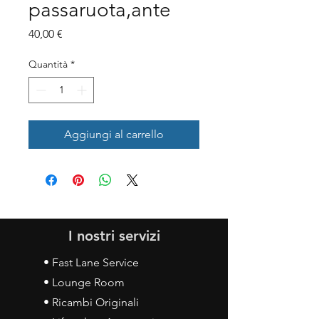
passaruota,ante
Prezzo
40,00 €
Quantità
*
Aggiungi al carrello
I nostri servizi
• Fast Lane Service
• Lounge Room
• Ricambi Originali