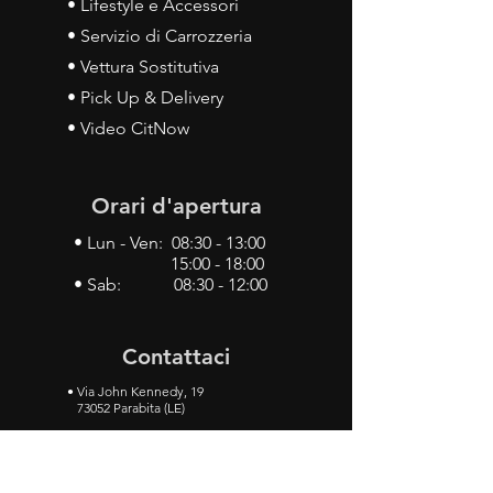
• Lifestyle e Accessori
• Servizio di Carrozzeria
• Vettura Sostitutiva
• Pick Up & Delivery
• Video CitNow
Orari d'apertura
• Lun - Ven: 08:30 - 13:00
15:00 - 18:00
• Sab: 08:30 - 12:00
Contattaci
•
Via John Kennedy, 19
73052 Parabita (LE)
• Tel:
0833 50 93 30
• Cel:
349 28 49 887
•
Mail:
carlino3.service.center@gmail.com