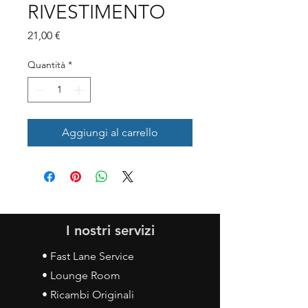
RIVESTIMENTO
Prezzo
21,00 €
Quantità
*
Aggiungi al carrello
I nostri servizi
• Fast Lane Service
• Lounge Room
• Ricambi Originali