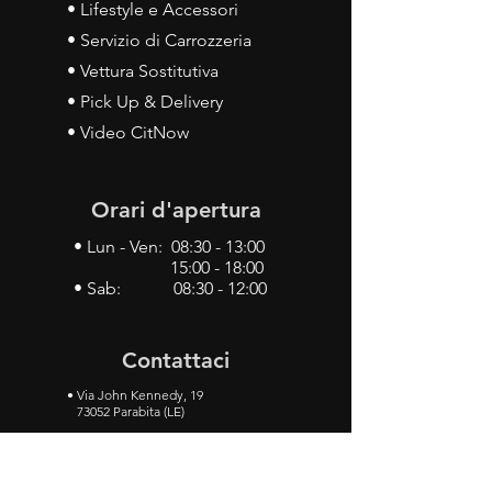
• Lifestyle e Accessori
• Servizio di Carrozzeria
• Vettura Sostitutiva
• Pick Up & Delivery
• Video CitNow
Orari d'apertura
• Lun - Ven: 08:30 - 13:00
15:00 - 18:00
• Sab: 08:30 - 12:00
Contattaci
•
Via John Kennedy, 19
73052 Parabita (LE)
• Tel:
0833 50 93 30
• Cel:
349 28 49 887
•