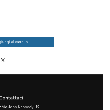
iungi al carrello
Contattaci
•
Via John Kennedy, 19