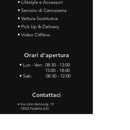
• Lifestyle e Accessori
• Servizio di Carrozzeria
• Vettura Sostitutiva
• Pick Up & Delivery
• Video CitNow
Orari d'apertura
• Lun - Ven: 08:30 - 13:00
15:00 - 18:00
• Sab: 08:30 - 12:00
Contattaci
•
Via John Kennedy, 19
73052 Parabita (LE)
• Tel:
0833 50 93 30
• Cel:
349 28 49 887
•