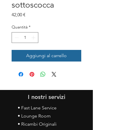
sottoscocca
Prezzo
42,00 €
Quantità
*
Aggiungi al carrello
I nostri servizi
• Fast Lane Service
• Lounge Room
• Ricambi Originali