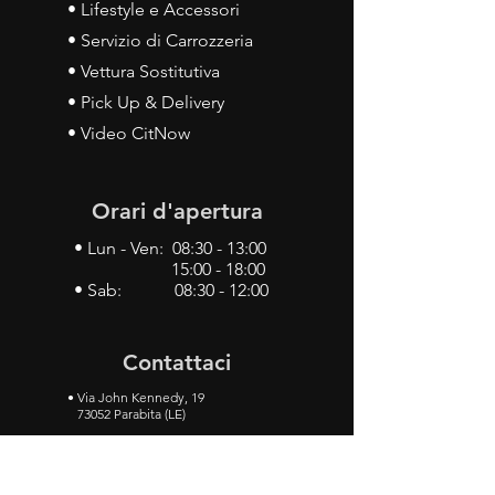
• Lifestyle e Accessori
• Servizio di Carrozzeria
• Vettura Sostitutiva
• Pick Up & Delivery
• Video CitNow
Orari d'apertura
• Lun - Ven: 08:30 - 13:00
15:00 - 18:00
• Sab: 08:30 - 12:00
Contattaci
•
Via John Kennedy, 19
73052 Parabita (LE)
• Tel:
0833 50 93 30
• Cel:
349 28 49 887
•