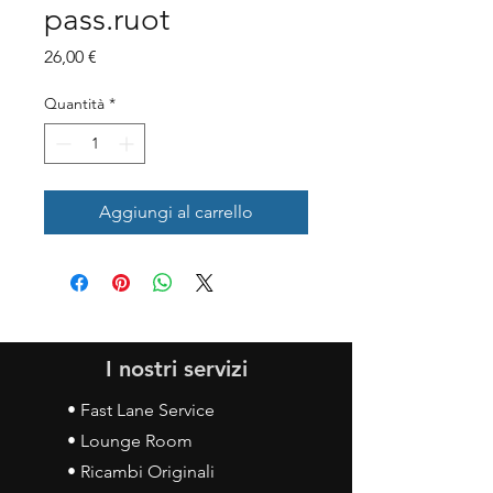
pass.ruot
Prezzo
26,00 €
Quantità
*
Aggiungi al carrello
I nostri servizi
• Fast Lane Service
• Lounge Room
• Ricambi Originali