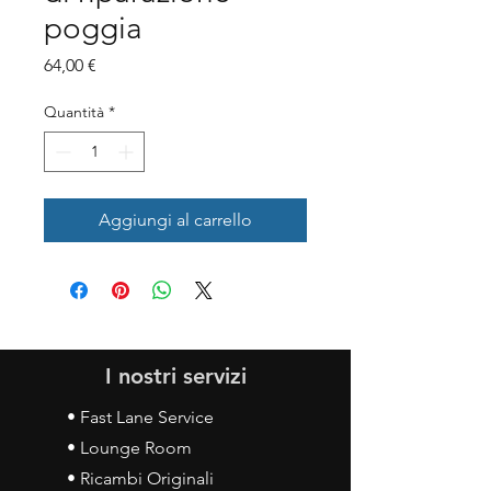
poggia
Prezzo
64,00 €
Quantità
*
Aggiungi al carrello
I nostri servizi
• Fast Lane Service
• Lounge Room
• Ricambi Originali