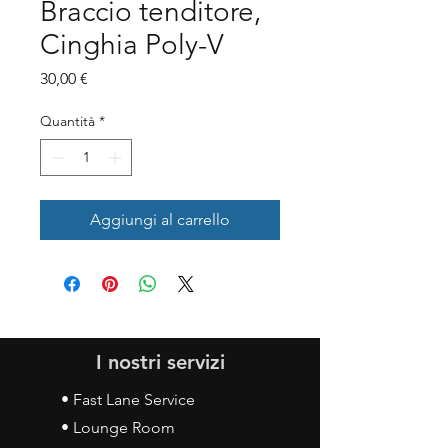
Braccio tenditore,
Cinghia Poly-V
Prezzo
30,00 €
Quantità
*
Aggiungi al carrello
I nostri servizi
• Fast Lane Service
• Lounge Room