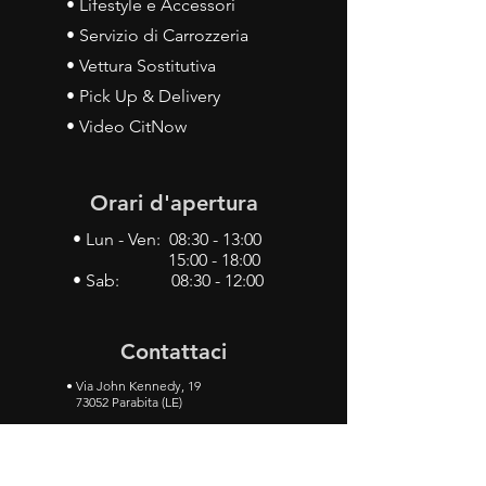
• Lifestyle e Accessori
• Servizio di Carrozzeria
• Vettura Sostitutiva
• Pick Up & Delivery
• Video CitNow
Orari d'apertura
• Lun - Ven: 08:30 - 13:00
15:00 - 18:00
• Sab: 08:30 - 12:00
Contattaci
•
Via John Kennedy, 19
73052 Parabita (LE)
• Tel:
0833 50 93 30
• Cel:
349 28 49 887
•
Mail:
carlino3.service.center@gmail.com