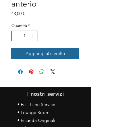
anterio
Prezzo
43,00 €
Quantità
*
Aggiungi al carrello
I nostri servizi
• Fast Lane Service
• Lounge Room
• Ricambi Originali