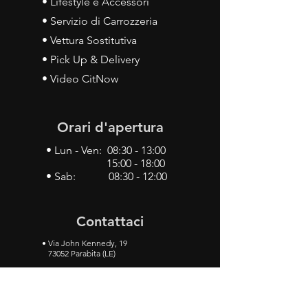
• Lifestyle e Accessori
• Servizio di Carrozzeria
• Vettura Sostitutiva
• Pick Up & Delivery
• Video CitNow
Orari d'apertura
• Lun - Ven: 08:30 - 13:00
15:00 - 18:00
• Sab: 08:30 - 12:00
Contattaci
•
Via John Kennedy, 19
73052 Parabita (LE)
• Tel:
0833 50 93 30
• Cel:
349 28 49 887
•
Mail:
carlino3.service.center@gmail.com