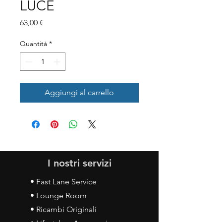
LUCE
Prezzo
63,00 €
Quantità
*
Aggiungi al carrello
I nostri servizi
• Fast Lane Service
• Lounge Room
• Ricambi Originali