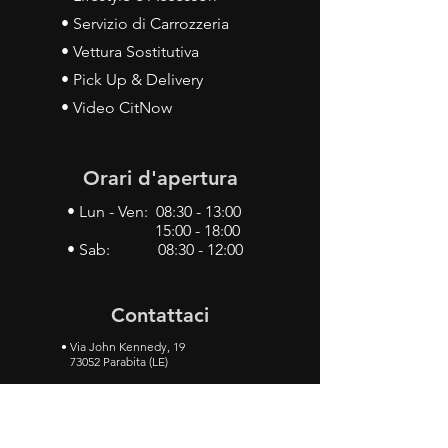
• Servizio di Carrozzeria
• Vettura Sostitutiva
• Pick Up & Delivery
• Video CitNow
Orari d'apertura
• Lun - Ven: 08:30 - 13:00
15:00 - 18:00
• Sab: 08:30 - 12:00
Contattaci
•
Via John Kennedy, 19
73052 Parabita (LE)
• Tel:
0833 50 93 30
• Cel:
349 28 49 887
•
Mail:
carlino3.service.center@gmail.com