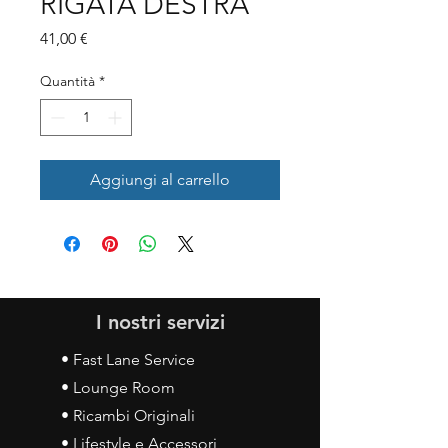
RIGATA DESTRA
Prezzo
41,00 €
Quantità
*
Aggiungi al carrello
I nostri servizi
• Fast Lane Service
• Lounge Room
• Ricambi Originali
• Lifestyle e Accessori