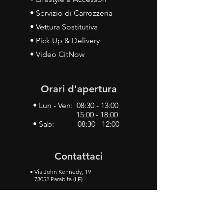
• Servizio di Carrozzeria
• Vettura Sostitutiva
• Pick Up & Delivery
• Video CitNow
Orari d'apertura
• Lun - Ven: 08:30 - 13:00
15:00 - 18:00
• Sab: 08:30 - 12:00
Contattaci
•
Via John Kennedy, 19
73052 Parabita (LE)
• Tel:
0833 50 93 30
• Cel:
349 28 49 887
•
Mail:
carlino3.service.center@gmail.com