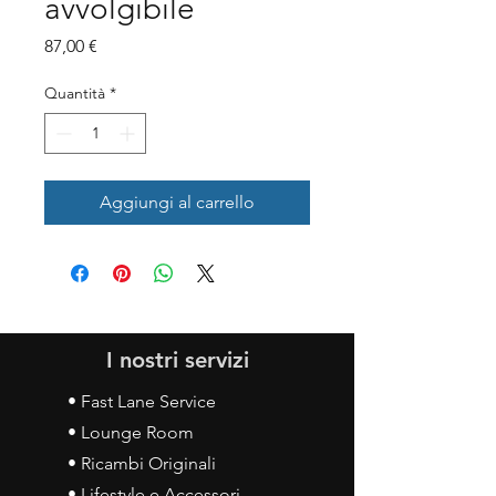
avvolgibile
Prezzo
87,00 €
Quantità
*
Aggiungi al carrello
I nostri servizi
• Fast Lane Service
• Lounge Room
• Ricambi Originali
• Lifestyle e Accessori