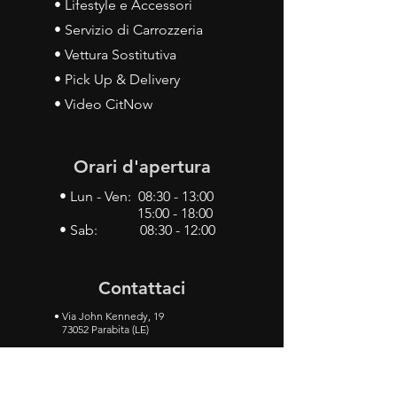
• Lifestyle e Accessori
• Servizio di Carrozzeria
• Vettura Sostitutiva
• Pick Up & Delivery
• Video CitNow
Orari d'apertura
• Lun - Ven: 08:30 - 13:00
15:00 - 18:00
• Sab: 08:30 - 12:00
Contattaci
•
Via John Kennedy, 19
73052 Parabita (LE)
• Tel:
0833 50 93 30
• Cel:
349 28 49 887
•
Mail:
carlino3.service.center@gmail.com