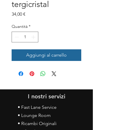
tergicristal
Prezzo
34,00 €
Quantità
*
Aggiungi al carrello
I nostri servizi
• Fast Lane Service
• Lounge Room
• Ricambi Originali