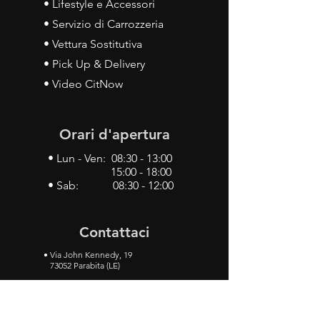
• Lifestyle e Accessori
• Servizio di Carrozzeria
• Vettura Sostitutiva
• Pick Up & Delivery
• Video CitNow
Orari d'apertura
• Lun - Ven: 08:30 - 13:00
15:00 - 18:00
• Sab: 08:30 - 12:00
Contattaci
•
Via John Kennedy, 19
73052 Parabita (LE)
• Tel:
0833 50 93 30
• Cel:
349 28 49 887
•
Mail:
carlino3.service.center@gmail.com