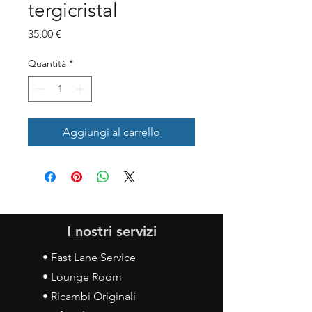
tergicristal
Prezzo
35,00 €
Quantità
*
Aggiungi al carrello
I nostri servizi
• Fast Lane Service
• Lounge Room
• Ricambi Originali