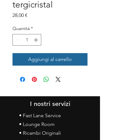
tergicristal
Prezzo
28,00 €
Quantità
*
Aggiungi al carrello
I nostri servizi
• Fast Lane Service
• Lounge Room
• Ricambi Originali