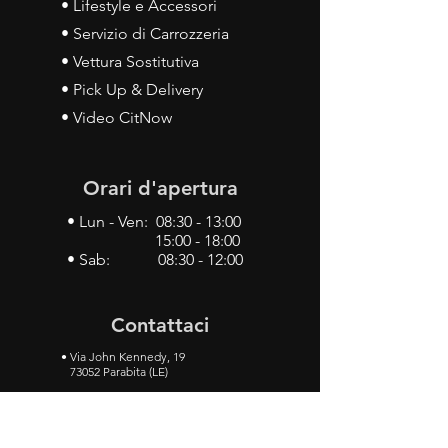
• Lifestyle e Accessori
• Servizio di Carrozzeria
• Vettura Sostitutiva
• Pick Up & Delivery
• Video CitNow
Orari d'apertura
• Lun - Ven: 08:30 - 13:00
15:00 - 18:00
• Sab: 08:30 - 12:00
Contattaci
•
Via John Kennedy, 19
73052 Parabita (LE)
• Tel:
0833 50 93 30
• Cel:
349 28 49 887
•
Mail:
carlino3.service.center@gmail.com