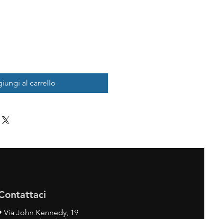
iungi al carrello
Contattaci
•
Via John Kennedy, 19