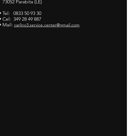
73052 Parabita (LE)
• Tel: 0833 50 93 30
• Cel: 349 28 49 887
• Mail:
carlino3.service.center@gmail.com