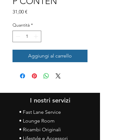
P CONTEN
Prezzo
31,00 €
Quantità
*
Aggiungi al carrello
I nostri servizi
• Fast Lane Service
• Lounge Room
• Ricambi Originali
• Lifestyle e Accessori