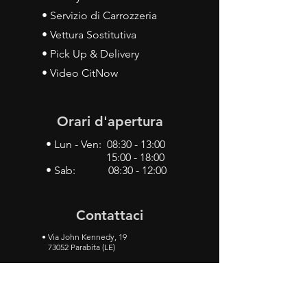
• Servizio di Carrozzeria
• Vettura Sostitutiva
• Pick Up & Delivery
• Video CitNow
Orari d'apertura
• Lun - Ven: 08:30 - 13:00
15:00 - 18:00
• Sab: 08:30 - 12:00
Contattaci
•
Via John Kennedy, 19
73052 Parabita (LE)
• Tel:
0833 50 93 30
• Cel:
349 28 49 887
•
Mail:
carlino3.service.center@gmail.com