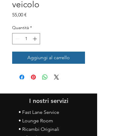
veicolo
Prezzo
55,00 €
Quantità
*
Aggiungi al carrello
I nostri servizi
• Fast Lane Service
• Lounge Room
• Ricambi Originali