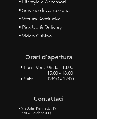
• Lifestyle e Accessori
• Servizio di Carrozzeria
• Vettura Sostitutiva
• Pick Up & Delivery
• Video CitNow
Orari d'apertura
• Lun - Ven: 08:30 - 13:00
15:00 - 18:00
• Sab: 08:30 - 12:00
Contattaci
•
Via John Kennedy, 19
73052 Parabita (LE)
• Tel:
0833 50 93 30
• Cel:
349 28 49 887
•
Mail:
carlino3.service.center@gmail.com