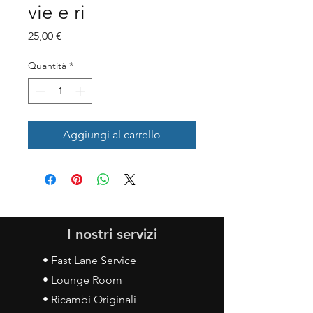
vie e ri
Prezzo
25,00 €
Quantità
*
Aggiungi al carrello
I nostri servizi
• Fast Lane Service
• Lounge Room
• Ricambi Originali