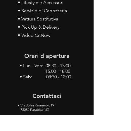
• Lifestyle e Accessori
• Servizio di Carrozzeria
• Vettura Sostitutiva
• Pick Up & Delivery
• Video CitNow
Orari d'apertura
• Lun - Ven: 08:30 - 13:00
15:00 - 18:00
• Sab: 08:30 - 12:00
Contattaci
•
Via John Kennedy, 19
73052 Parabita (LE)
• Tel:
0833 50 93 30
• Cel:
349 28 49 887
•