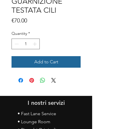
GUARNIZIONE
TESTATA CILI
Price
€70.00
Quantity
*
Add to Cart
I nostri servizi
• Fast Lane Service
• Lounge Room