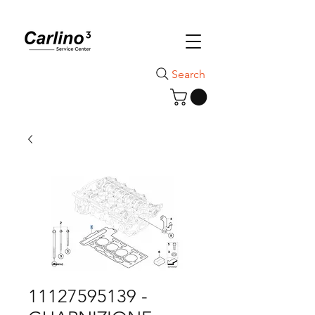
Search
11127595139 -