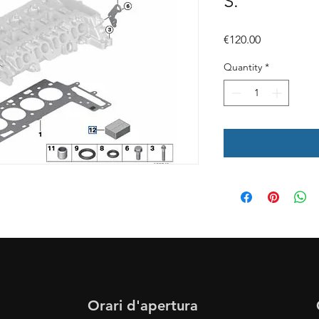
S.
Price
€120.00
Quantity
*
Orari d'apertura