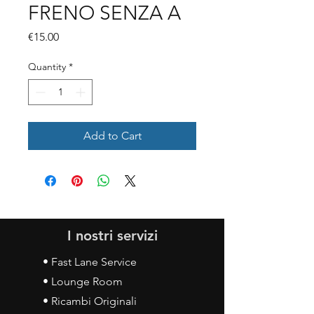
FRENO SENZA A
Price
€15.00
Quantity
*
Add to Cart
I nostri servizi
• Fast Lane Service
• Lounge Room
• Ricambi Originali