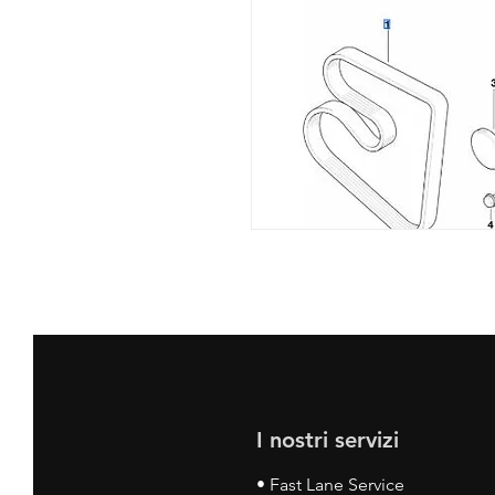
I nostri servizi
• Fast Lane Service