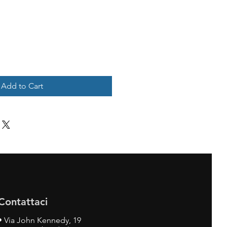
Add to Cart
Contattaci
•
Via John Kennedy, 19