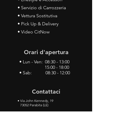
• Servizio di Carrozzeria
• Vettura Sostitutiva
• Pick Up & Delivery
• Video CitNow
Orari d'apertura
• Lun - Ven: 08:30 - 13:00
15:00 - 18:00
• Sab: 08:30 - 12:00
Contattaci
•
Via John Kennedy, 19
73052 Parabita (LE)
• Tel:
0833 50 93 30
• Cel:
349 28 49 887
•
Mail:
carlino3.service.center@gmail.com