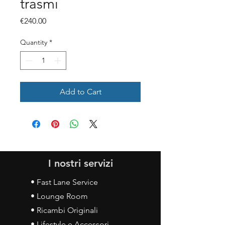
trasmi
Price
€240.00
Quantity
*
Add to Cart
I nostri servizi
• Fast Lane Service
• Lounge Room
• Ricambi Originali
• Lifestyle e Accessori