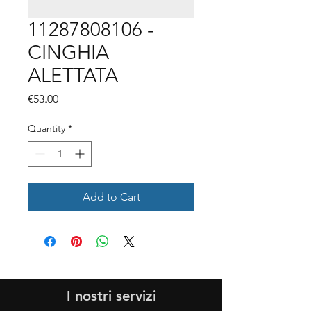
11287808106 -
CINGHIA
ALETTATA
Price
€53.00
Quantity
*
Add to Cart
I nostri servizi