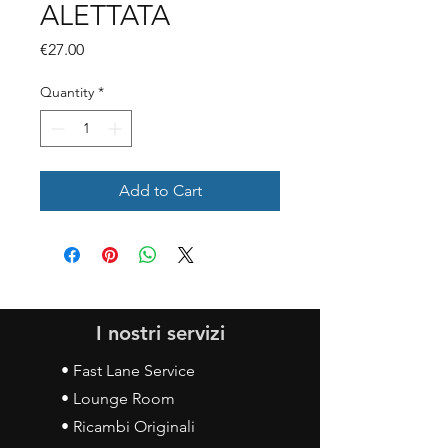
ALETTATA
Price
€27.00
Quantity
*
Add to Cart
I nostri servizi
• Fast Lane Service
• Lounge Room
• Ricambi Originali