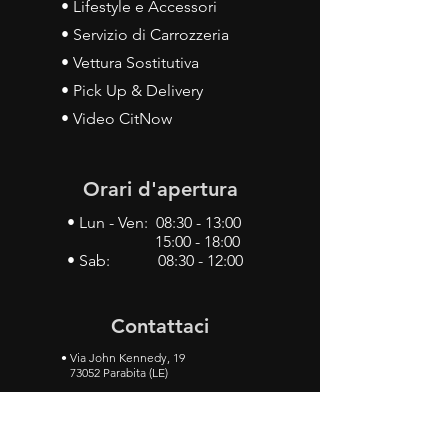
• Lifestyle e Accessori
• Servizio di Carrozzeria
• Vettura Sostitutiva
• Pick Up & Delivery
• Video CitNow
Orari d'apertura
• Lun - Ven: 08:30 - 13:00
15:00 - 18:00
• Sab: 08:30 - 12:00
Contattaci
•
Via John Kennedy, 19
73052 Parabita (LE)
• Tel:
0833 50 93 30
• Cel:
349 28 49 887
•
Mail:
carlino3.service.center@gmail.com