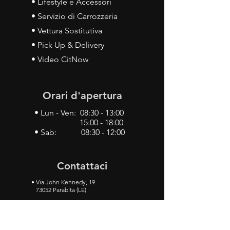
• Lifestyle e Accessori
• Servizio di Carrozzeria
• Vettura Sostitutiva
• Pick Up & Delivery
• Video CitNow
Orari d'apertura
• Lun - Ven: 08:30 - 13:00
15:00 - 18:00
• Sab: 08:30 - 12:00
Contattaci
•
Via John Kennedy, 19
73052 Parabita (LE)
• Tel:
0833 50 93 30
• Cel:
349 28 49 887
•
Mail:
carlino3.service.center@gmail.com