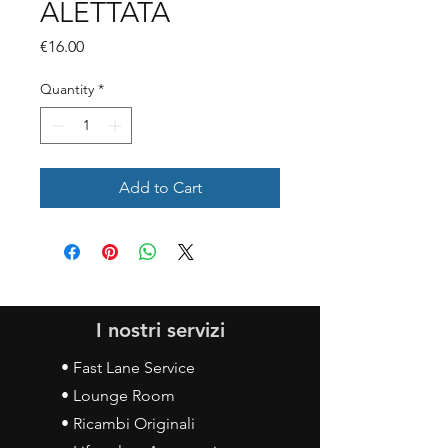
ALETTATA
Price
€16.00
Quantity
*
Add to Cart
I nostri servizi
• Fast Lane Service
• Lounge Room
• Ricambi Originali