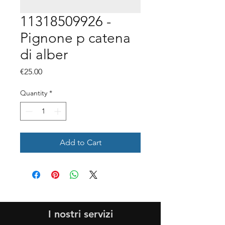
11318509926 -
Pignone p catena
di alber
Price
€25.00
Quantity
*
Add to Cart
I nostri servizi