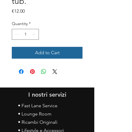
tub.
Price
€12.00
Quantity
*
Add to Cart
I nostri servizi
• Fast Lane Service
• Lounge Room
• Ricambi Originali
• Lifestyle e Accessori