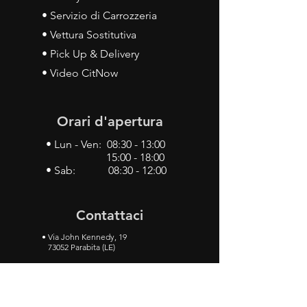
• Servizio di Carrozzeria
• Vettura Sostitutiva
• Pick Up & Delivery
• Video CitNow
Orari d'apertura
• Lun - Ven: 08:30 - 13:00
15:00 - 18:00
• Sab: 08:30 - 12:00
Contattaci
•
Via John Kennedy, 19
73052 Parabita (LE)
• Tel:
0833 50 93 30
• Cel:
349 28 49 887
•
Mail:
carlino3.service.center@gmail.com