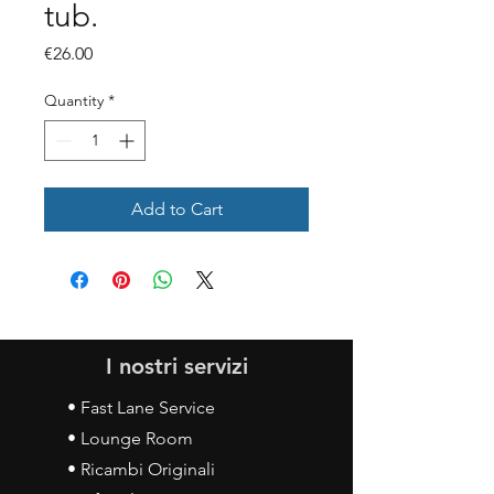
tub.
Price
€26.00
Quantity
*
Add to Cart
I nostri servizi
• Fast Lane Service
• Lounge Room
• Ricambi Originali