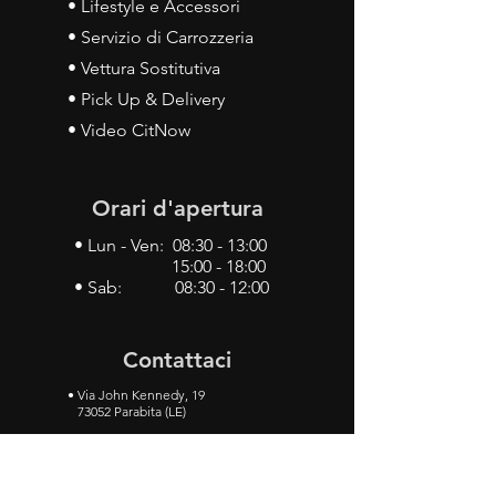
• Lifestyle e Accessori
• Servizio di Carrozzeria
• Vettura Sostitutiva
• Pick Up & Delivery
• Video CitNow
Orari d'apertura
• Lun - Ven: 08:30 - 13:00
15:00 - 18:00
• Sab: 08:30 - 12:00
Contattaci
•
Via John Kennedy, 19
73052 Parabita (LE)
• Tel:
0833 50 93 30
• Cel:
349 28 49 887
•
Mail:
carlino3.service.center@gmail.com