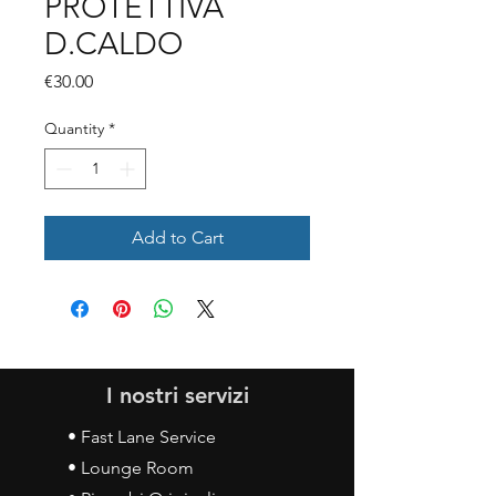
PROTETTIVA
D.CALDO
Price
€30.00
Quantity
*
Add to Cart
I nostri servizi
• Fast Lane Service
• Lounge Room