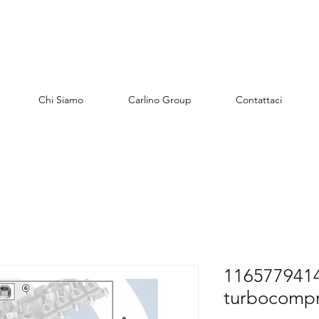
Chi Siamo
Carlino Group
Contattaci
1165779414
turbocompr