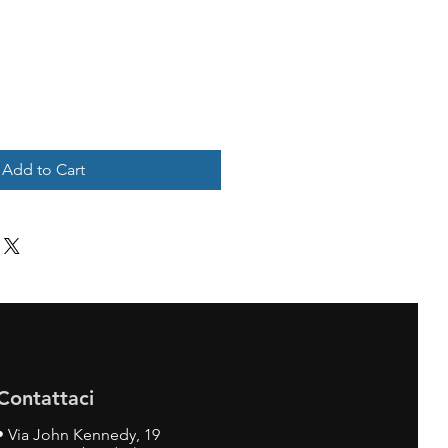
Add to Cart
Contattaci
•
Via John Kennedy, 19