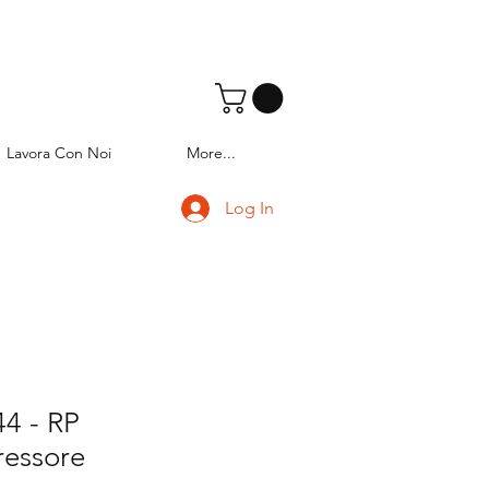
Lavora Con Noi
More...
Log In
4 - RP
essore