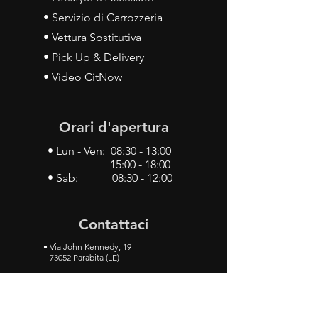
• Servizio di Carrozzeria
• Vettura Sostitutiva
• Pick Up & Delivery
• Video CitNow
Orari d'apertura
• Lun - Ven: 08:30 - 13:00
15:00 - 18:00
• Sab: 08:30 - 12:00
Contattaci
•
Via John Kennedy, 19
73052 Parabita (LE)
• Tel:
0833 50 93 30
• Cel:
349 28 49 887
•
Mail:
carlino3.service.center@gmail.com