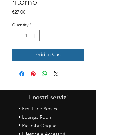
ritorno
Price
€27.00
Quantity
*
Add to Cart
I nostri servizi
• Fast Lane Service
• Lounge Room
• Ricambi Originali
• Lifestyle e Accessori