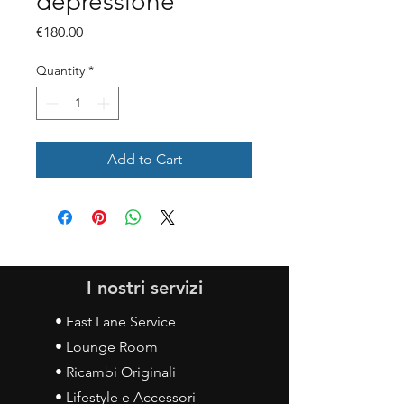
depressione
Price
€180.00
Quantity
*
Add to Cart
I nostri servizi
• Fast Lane Service
• Lounge Room
• Ricambi Originali
• Lifestyle e Accessori