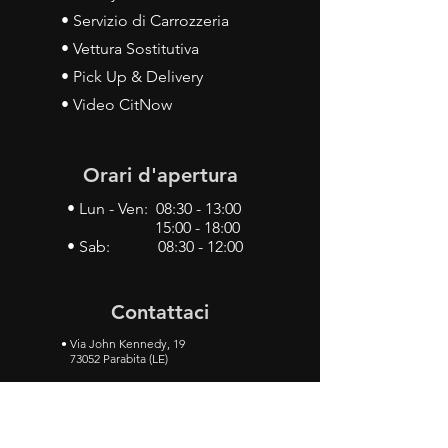
• Servizio di Carrozzeria
• Vettura Sostitutiva
• Pick Up & Delivery
• Video CitNow
Orari d'apertura
• Lun - Ven: 08:30 - 13:00
15:00 - 18:00
• Sab: 08:30 - 12:00
Contattaci
•
Via John Kennedy, 19
73052 Parabita (LE)
• Tel:
0833 50 93 30
• Cel:
349 28 49 887
•
Mail:
carlino3.service.center@gmail.com