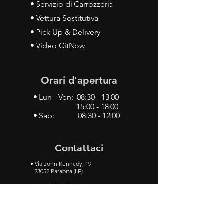
• Servizio di Carrozzeria
• Vettura Sostitutiva
• Pick Up & Delivery
• Video CitNow
Orari d'apertura
• Lun - Ven: 08:30 - 13:00
15:00 - 18:00
• Sab: 08:30 - 12:00
Contattaci
•
Via John Kennedy, 19
73052 Parabita (LE)
• Tel:
0833 50 93 30
• Cel:
349 28 49 887
•
Mail:
carlino3.service.center@gmail.com