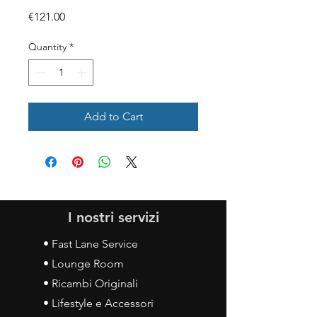
Price
€121.00
Quantity
*
Add to Cart
I nostri servizi
• Fast Lane Service
• Lounge Room
• Ricambi Originali
• Lifestyle e Accessori