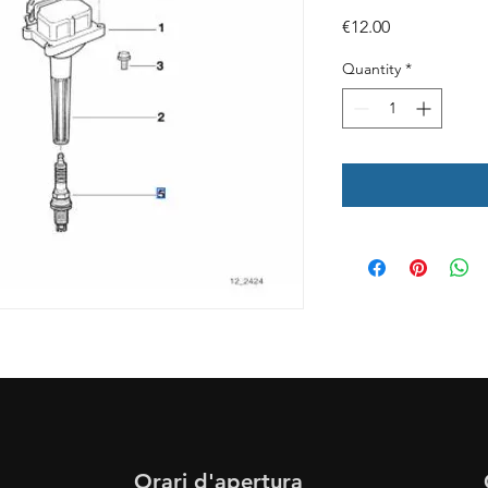
Price
€12.00
Quantity
*
Orari d'apertura