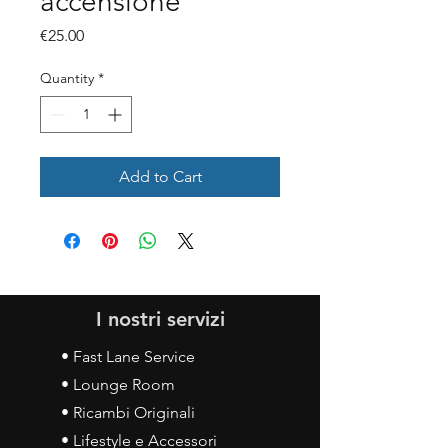
accensione
Price
€25.00
Quantity
*
Add to Cart
I nostri servizi
• Fast Lane Service
• Lounge Room
• Ricambi Originali
• Lifestyle e Accessori