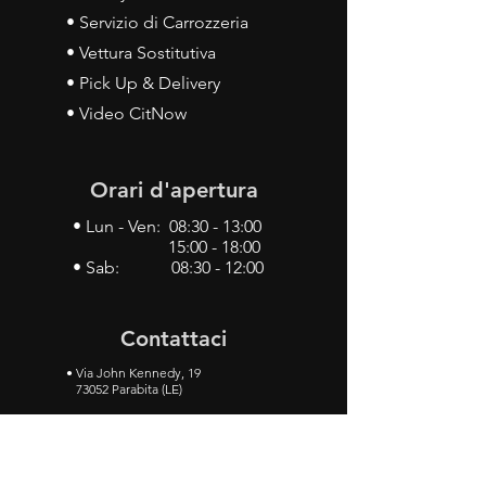
• Servizio di Carrozzeria
• Vettura Sostitutiva
• Pick Up & Delivery
• Video CitNow
Orari d'apertura
• Lun - Ven: 08:30 - 13:00
15:00 - 18:00
• Sab: 08:30 - 12:00
Contattaci
•
Via John Kennedy, 19
73052 Parabita (LE)
• Tel:
0833 50 93 30
• Cel:
349 28 49 887
•
Mail:
carlino3.service.center@gmail.com