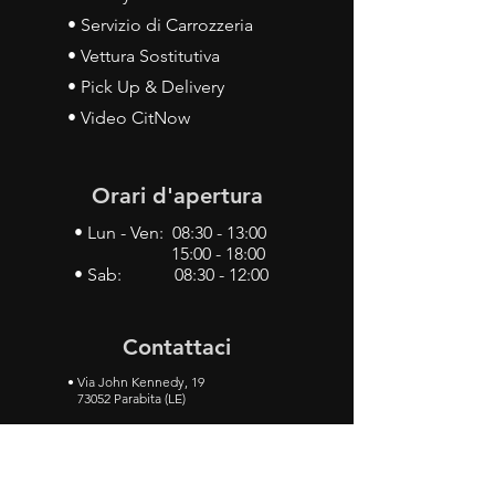
• Servizio di Carrozzeria
• Vettura Sostitutiva
• Pick Up & Delivery
• Video CitNow
Orari d'apertura
• Lun - Ven: 08:30 - 13:00
15:00 - 18:00
• Sab: 08:30 - 12:00
Contattaci
•
Via John Kennedy, 19
73052 Parabita (LE)
• Tel:
0833 50 93 30
• Cel:
349 28 49 887
•
Mail:
carlino3.service.center@gmail.com