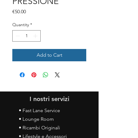
PRESSIONE
Price
€50.00
Quantity
*
Add to Cart
I nostri servizi
• Fast Lane Service
• Lounge Room
• Ricambi Originali
• Lifestyle e Accessori