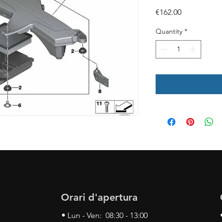
Price
€162.00
Quantity
*
Orari d'apertura
• Lun - Ven: 08:30 - 13:00