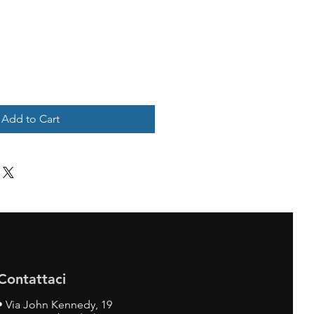
Add to Cart
Contattaci
•
Via John Kennedy, 19