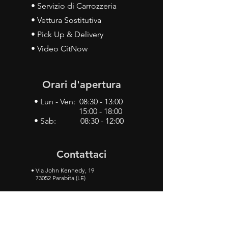
• Servizio di Carrozzeria
• Vettura Sostitutiva
• Pick Up & Delivery
• Video CitNow
Orari d'apertura
• Lun - Ven: 08:30 - 13:00
15:00 - 18:00
• Sab: 08:30 - 12:00
Contattaci
•
Via John Kennedy, 19
73052 Parabita (LE)
• Tel:
0833 50 93 30
• Cel:
349 28 49 887
•
Mail:
carlino3.service.center@gmail.com