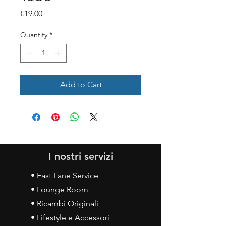
Price
€19.00
Quantity
*
Add to Cart
I nostri servizi
• Fast Lane Service
• Lounge Room
• Ricambi Originali
• Lifestyle e Accessori