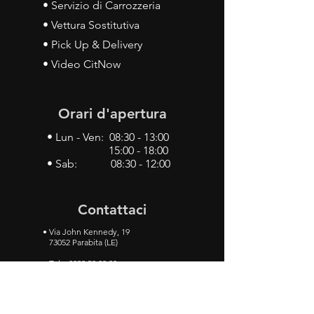
• Servizio di Carrozzeria
• Vettura Sostitutiva
• Pick Up & Delivery
• Video CitNow
Orari d'apertura
• Lun - Ven: 08:30 - 13:00
15:00 - 18:00
• Sab: 08:30 - 12:00
Contattaci
•
Via John Kennedy, 19
73052 Parabita (LE)
• Tel:
0833 50 93 30
• Cel:
349 28 49 887
•
Mail:
carlino3.service.center@gmail.com