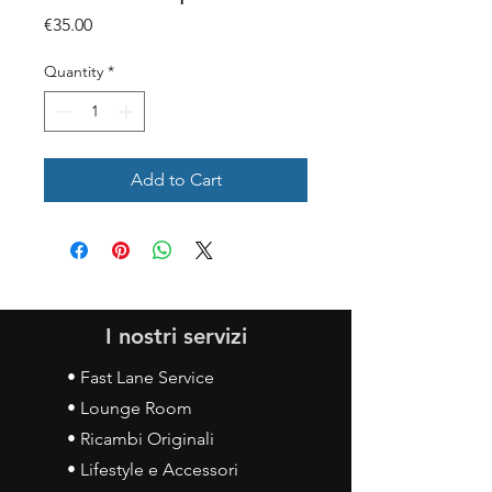
Price
€35.00
Quantity
*
Add to Cart
I nostri servizi
• Fast Lane Service
• Lounge Room
• Ricambi Originali
• Lifestyle e Accessori