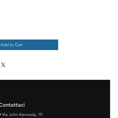
Add to Cart
Contattaci
•
Via John Kennedy, 19