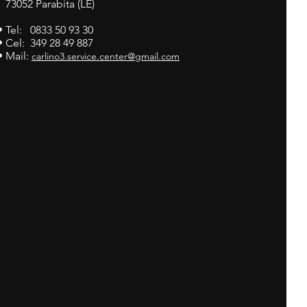
73052 Parabita (LE)
• Tel: 0833 50 93 30
• Cel: 349 28 49 887
• Mail:
carlino3.service.center@gmail.com