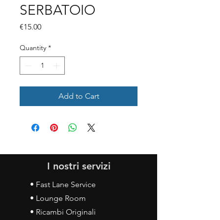
SERBATOIO
Price
€15.00
Quantity
*
Add to Cart
I nostri servizi
• Fast Lane Service
• Lounge Room
• Ricambi Originali