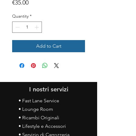
Price
€35.00
Quantity
*
Add to Cart
I nostri servizi
• Fast Lane Service
• Lounge Room
• Ricambi Originali
• Lifestyle e Accessori
• Servizio di Carrozzeria