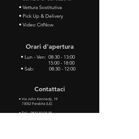
• Vettura Sostitutiva
• Pick Up & Delivery
• Video CitNow
Orari d'apertura
• Lun - Ven: 08:30 - 13:00
15:00 - 18:00
• Sab: 08:30 - 12:00
Contattaci
•
Via John Kennedy, 19
73052 Parabita (LE)
• Tel:
0833 50 93 30
• Cel:
349 28 49 887
•
Mail:
carlino3.service.center@gmail.com