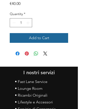
Price
€40.00
Quantity
*
Add to Cart
I nostri servizi
• Fast Lane Service
• Lounge Room
• Ricambi Originali
• Lifestyle e Accessori
• Servizio di Carrozzeria