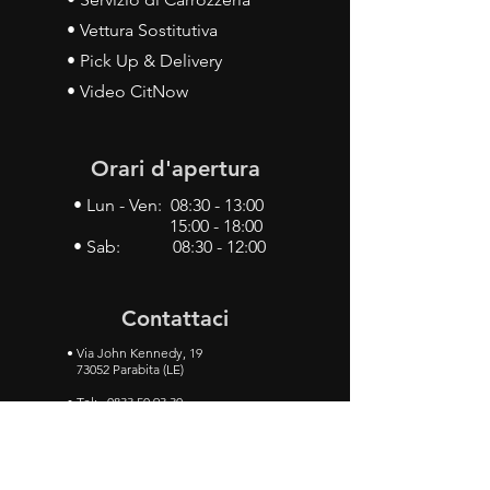
• Vettura Sostitutiva
• Pick Up & Delivery
• Video CitNow
Orari d'apertura
• Lun - Ven: 08:30 - 13:00
15:00 - 18:00
• Sab: 08:30 - 12:00
Contattaci
•
Via John Kennedy, 19
73052 Parabita (LE)
• Tel:
0833 50 93 30
• Cel:
349 28 49 887
•
Mail:
carlino3.service.center@gmail.com