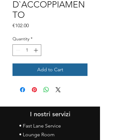
D`ACCOPPIAMEN
TO
Price
€102.00
Quantity
*
Add to Cart
I nostri servizi
• Fast Lane Service
• Lounge Room